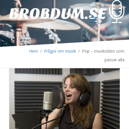
Hem
/
Frågor om musik
/
Pop – musikstilen som
passar alla