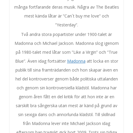
många fortfarande deras musik. Några av The Beatles
mest kända låtar är ”Can´t buy me love” och
”Yesterday”.
Två andra stora popartister under 1900-talet är
Madonna och Michael Jackson. Madonna slog igenom
på 1980-talet med låtar som ”Like a Virgin” och ”True
Blue”. Även idag fortsätter
Madonna
att locka en stor
publik till sina framträdanden och hon skapar även en
hel del kontroverser genom både politiska uttalanden
och genom sin kontroversiella klädstil. Madonna har
genom åren fått en del kritik för att hon inte är en
särskilt bra sångerska utan mest är känd på grund av
sin sexiga dans och annorlunda klädstil. Till skillnad
från Madonna lever inte Michael Jackson idag
eftersom han tragiskt gick bort 2009. Trots sin tidiga