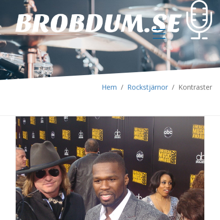
Hem
/
Rockstjärnor
/
Kontraster